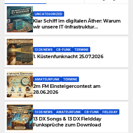
UNCATEGORIZED
Klar Schiff im digitalen Äther: Warum
wir unsere IT-Infrastruktur
konsolidieren
13 DX NEWS
CB-FUNK
TERMINE
1. Küstenfunknacht 25.07.2026
AMATEURFUNK
TERMINE
2m FM Einsteigercontest am
28.06.2026
13 DX NEWS
AMATEURFUNK
CB-FUNK
FIELDDAY
13 DX Songs & 13 DX Fieldday
Funksprüche zum Download