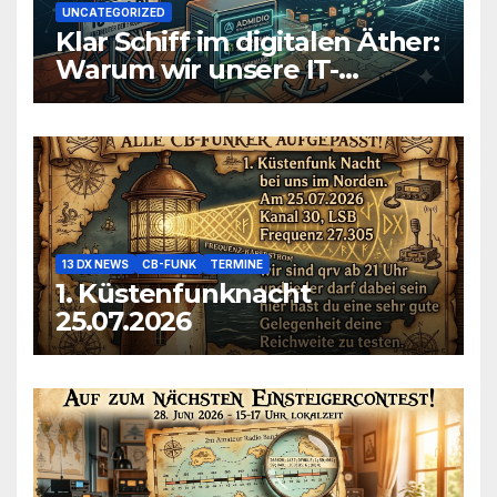
UNCATEGORIZED
Klar Schiff im digitalen Äther:
Warum wir unsere IT-
Infrastruktur konsolidieren
13 DX NEWS
CB-FUNK
TERMINE
1. Küstenfunknacht
25.07.2026