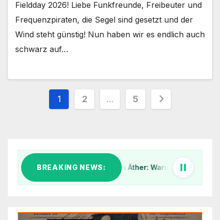
Fieldday 2026! Liebe Funkfreunde, Freibeuter und
Frequenzpiraten, die Segel sind gesetzt und der
Wind steht günstig! Nun haben wir es endlich auch
schwarz auf…
Seitennummerierung
1
2
…
5
der
Beiträge
Klar Schiff im digitalen Äther: Warum wir unsere IT-Infrast
BREAKING NEWS:
1.