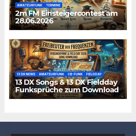
AMATEURFUNK
TERMINE
2m FM Einsteigercontest am
28.06.2026
13 DX NEWS
AMATEURFUNK
CB-FUNK
FIELDDAY
13 DX Songs & 13 DX Fieldday
Funksprüche zum Download