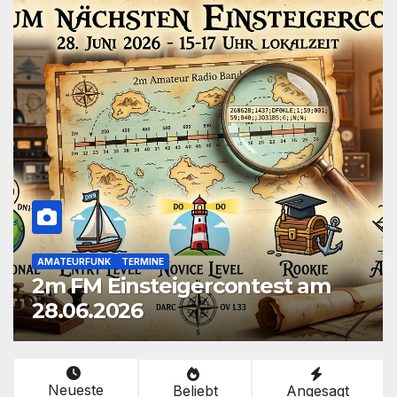
13 DX NEWS
AMATEURFUNK
CB-FUNK
FIELDDAY
13 DX Songs & 13 DX Fieldday
Funksprüche zum Download
Neueste
Beliebt
Angesagt