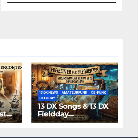
13 DX NEWS
AMATEURFUNK
CB-FUNK
FIELDDAY
13 DX Songs & 13 DX
st
Fieldday
Funksprüche zum
Download