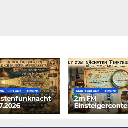
EWS
CB-FUNK
TERMINE
AMATEURFUNK
TERMINE
üstenfunknacht
2m FM
7.2026
Einsteigerconte
am 28.06.2026