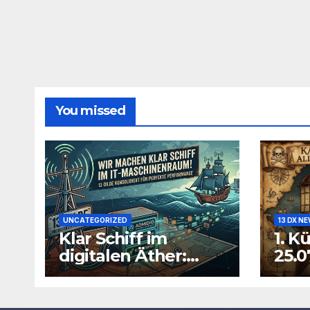
You missed
UNCATEGORIZED
13 DX N
Klar Schiff im
1. K
digitalen Äther:
25.0
Warum wir unsere
IT-Infrastruktur
konsolidieren