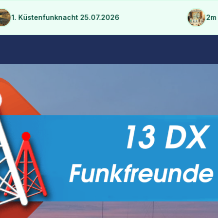
ruktur konsolidieren
 Küstenfunknacht 25.07.2026
2m FM Ei