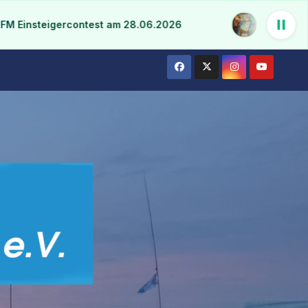
nsteigercontest am 28.06.2026
13 DX Songs & 