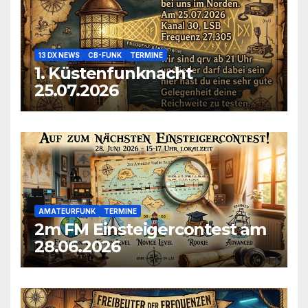
13 DX NEWS
CB-FUNK
TERMINE
1. Küstenfunknacht
25.07.2026
AMATEURFUNK
TERMINE
2m FM Einsteigercontest am
28.06.2026