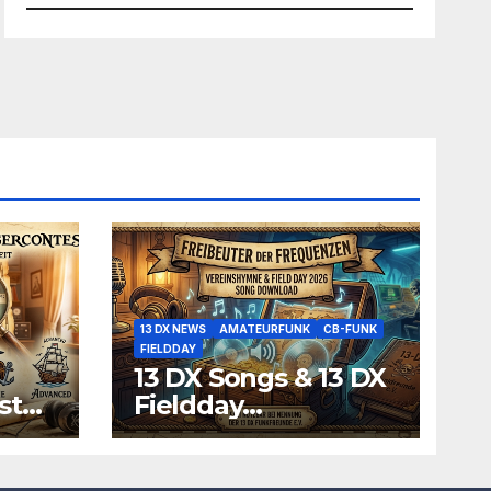
13 DX NEWS
AMATEURFUNK
CB-FUNK
FIELDDAY
13 DX Songs & 13 DX
st
Fieldday
Funksprüche zum
Download