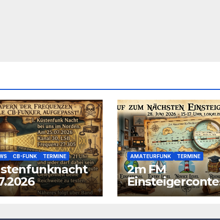
EWS
CB-FUNK
TERMINE
AMATEURFUNK
TERMINE
üstenfunknacht
2m FM
7.2026
Einsteigerconte
am 28.06.2026