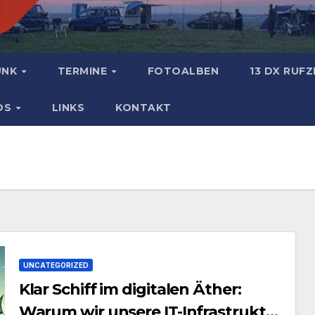
UNK
TERMINE
FOTOALBEN
13 DX RUF
DS
LINKS
KONTAKT
UNCATEGORIZED
Klar Schiff im digitalen Äther:
Warum wir unsere IT-Infrastruktur