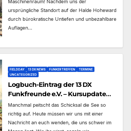
Maschinenraum! Nachdem uns der
ursprüngliche Standort auf der Halde Hoheward
durch bürokratische Untiefen und unbezahlbare
Auflagen…
FIELDDAY
13 DX NEWS
FUNKERTREFFEN
TERMINE
UNCATEGORIZED
Logbuch-Eintrag der 13 DX
Funkfreunde e.V. – Kursupdate
zum Fieldday 2026
Manchmal peitscht das Schicksal die See so
richtig auf. Heute müssen wir uns mit einer
Nachricht an euch wenden, die uns schwer im