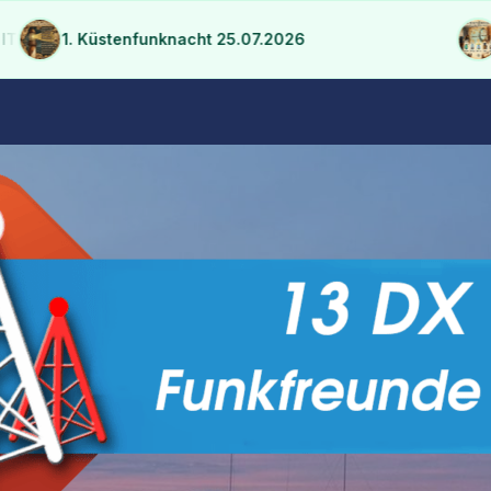
rastruktur konsolidieren
1. Küstenfunknacht 25.07.2026
2m FM