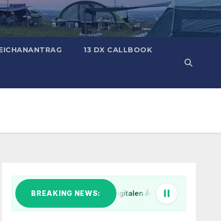
ZEICHANANTRAG
13 DX CALLBOOK
BREAKING NEWS:
Klar Schiff im digitalen Äther: Warum wir unsere IT-