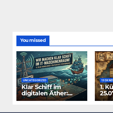
You missed
UNCATEGORIZED
13 DX N
Klar Schiff im
1. K
digitalen Äther:
25.0
Warum wir unsere
IT-Infrastruktur
konsolidieren