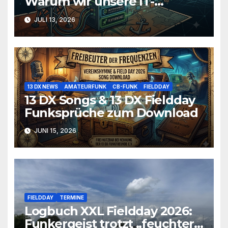
Warum wir unsere IT-
Infrastruktur konsolidieren
JULI 13, 2026
13 DX NEWS
AMATEURFUNK
CB-FUNK
FIELDDAY
13 DX Songs & 13 DX Fieldday
Funksprüche zum Download
JUNI 15, 2026
FIELDDAY
TERMINE
Logbuch XXL Fieldday 2026:
Funkergeist trotzt „feuchter