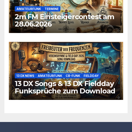
AMATEURFUNK
TERMINE
2m FM Einsteigercontest am
28.06.2026
13 DX NEWS
AMATEURFUNK
CB-FUNK
FIELDDAY
13 DX Songs & 13 DX Fieldday
Funksprüche zum Download