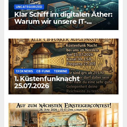
UNCATEGORIZED
Klar Schiff im digitalen Äther:
Warum wir unsere IT-
Infrastruktur konsolidieren
13 DX NEWS
CB-FUNK
TERMINE
1. Küstenfunknacht
25.07.2026