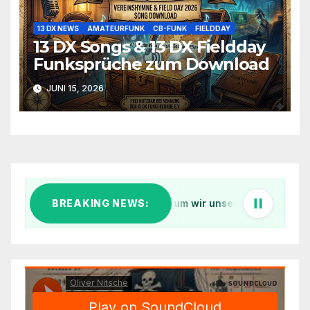
13 DX NEWS
AMATEURFUNK
CB-FUNK
FIELDDAY
13 DX Songs & 13 DX Fieldday
Funksprüche zum Download
JUNI 15, 2026
 Schiff im digitalen Äther: Warum wir unsere IT-Infrastruktur k
BREAKING NEWS:
1. Küstenf