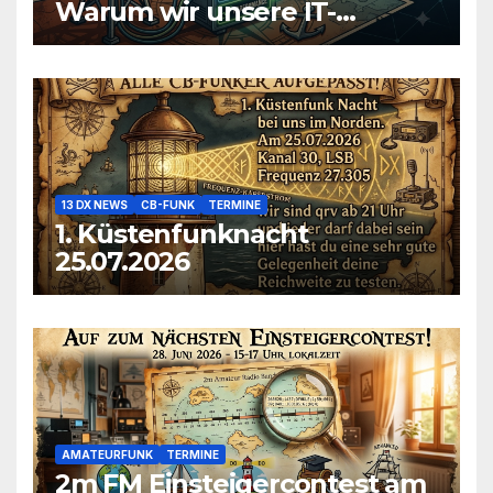
Warum wir unsere IT-
Infrastruktur konsolidieren
13 DX NEWS
CB-FUNK
TERMINE
1. Küstenfunknacht
25.07.2026
AMATEURFUNK
TERMINE
2m FM Einsteigercontest am