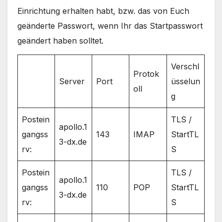
Einrichtung erhalten habt, bzw. das von Euch
geänderte Passwort, wenn Ihr das Startpasswort
geändert haben solltet.
Verschl
Protok
Server
Port
üsselun
oll
g
Postein
TLS /
apollo.1
gangss
143
IMAP
StartTL
3-dx.de
rv:
S
Postein
TLS /
apollo.1
gangss
110
POP
StartTL
3-dx.de
rv:
S