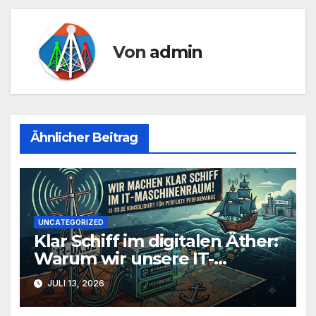
Von
admin
Ähnlicher Beitrag
UNCATEGORIZED
Klar Schiff im digitalen Äther:
Warum wir unsere IT-
Infrastruktur konsolidieren
JULI 13, 2026