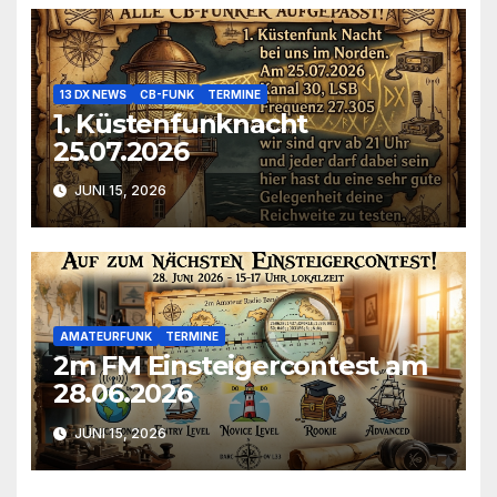
13 DX NEWS
CB-FUNK
TERMINE
1. Küstenfunknacht
25.07.2026
JUNI 15, 2026
AMATEURFUNK
TERMINE
2m FM Einsteigercontest am
28.06.2026
JUNI 15, 2026