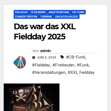
FIELDDAY
13 DX NEWS
AMATEURFUNK
CB-FUNK
FUNKERTREFFEN
TERMINE
UNCATEGORIZED
Das war das XXL
Fieldday 2025
Von
admin
#CB-Funk
,
JUNI 2, 2025
#Fieldday
,
#Freibeuter
,
#Funk
,
#Veranstaltungen
,
#XXL Fieldday