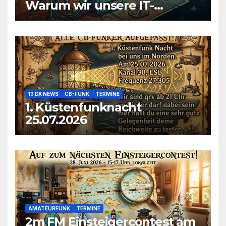
Warum wir unsere IT-
Infrastruktur konsolidieren
13 DX NEWS
CB-FUNK
TERMINE
1. Küstenfunknacht
25.07.2026
AMATEURFUNK
TERMINE
2m FM Einsteigercontest am