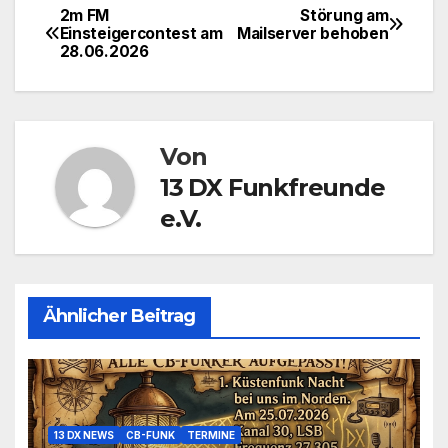
2m FM
Störung am
Beitragsnavigation
Einsteigercontest am
Mailserver behoben
28.06.2026
Von
13 DX Funkfreunde
e.V.
Ähnlicher Beitrag
13 DX NEWS
CB-FUNK
TERMINE