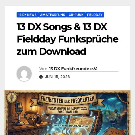
13 DX NEWS
AMATEURFUNK
CB-FUNK
FIELDDAY
13 DX Songs & 13 DX
Fieldday Funksprüche
zum Download
Von
13 DX Funkfreunde e.V.
JUNI 15, 2026