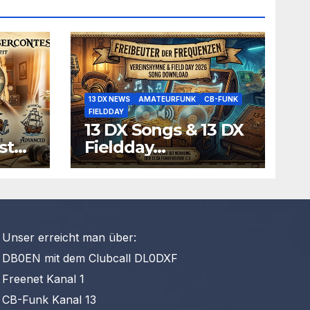
13 DX NEWS
AMATEURFUNK
CB-FUNK
FIELDDAY
13 DX Songs & 13 DX
st
Fieldday
Funksprüche zum
Download
Unser erreicht man über:
DB0EN mit dem Clubcall DL0DXF
Freenet Kanal 1
CB-Funk Kanal 13