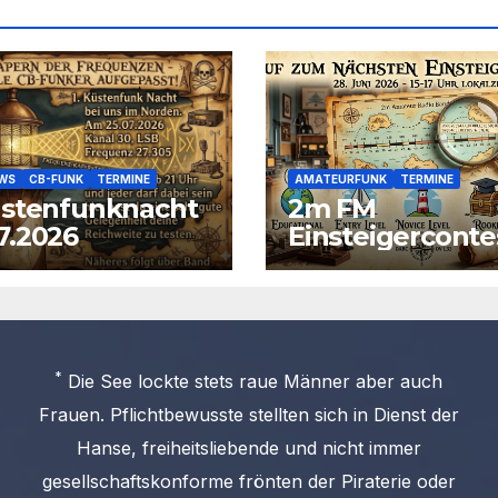
EWS
CB-FUNK
TERMINE
AMATEURFUNK
TERMINE
üstenfunknacht
2m FM
7.2026
Einsteigerconte
am 28.06.2026
*
Die See lockte stets raue Männer aber auch
Frauen. Pflichtbewusste stellten sich in Dienst der
Hanse, freiheitsliebende und nicht immer
gesellschaftskonforme frönten der Piraterie oder