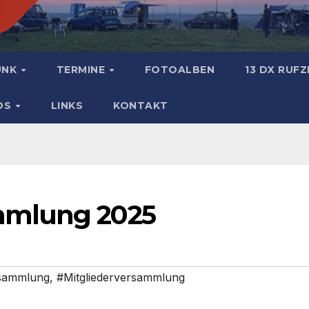
UNK
TERMINE
FOTOALBEN
13 DX RUF
DS
LINKS
KONTAKT
mmlung 2025
sammlung
,
#Mitgliederversammlung