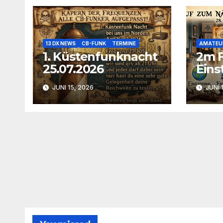
13 DX NEWS
CB-FUNK
TERMINE
AMATEU
1. Küstenfunknacht
2m 
25.07.2026
Eins
am 2
JUNI 15, 2026
JUNI 