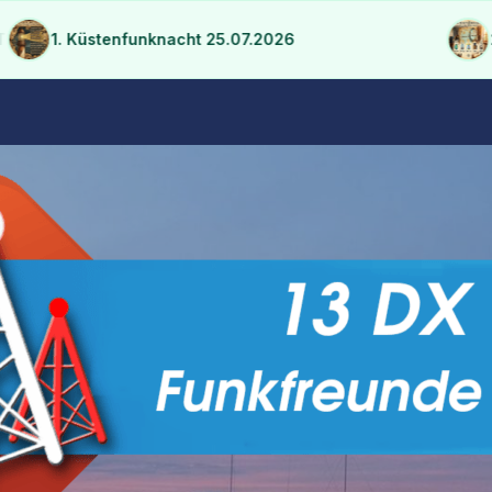
struktur konsolidieren
1. Küstenfunknacht 25.07.2026
2m FM 