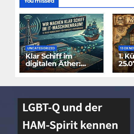
You missed
UNCATEGORIZED
13 DX N
Klar Schiff im
1. K
digitalen Äther:
25.0
Warum wir unsere
IT-Infrastruktur
konsolidieren