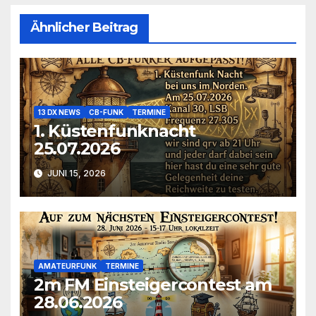
Ähnlicher Beitrag
13 DX NEWS
CB-FUNK
TERMINE
1. Küstenfunknacht
25.07.2026
JUNI 15, 2026
AMATEURFUNK
TERMINE
2m FM Einsteigercontest am
28.06.2026