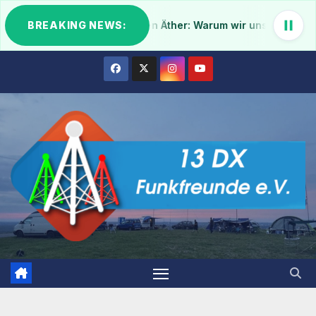
Klar Schiff im digitalen Äther: Warum wir unsere IT-Infrast
BREAKING NEWS:
1.
Zum
Inhalt
springen