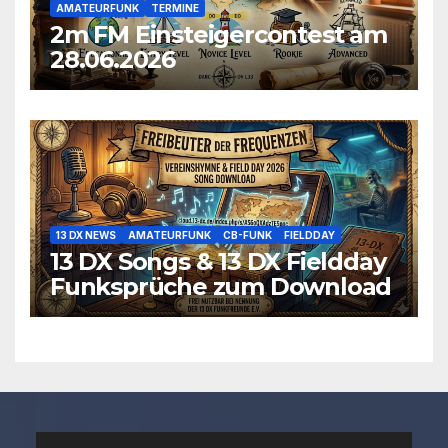
AMATEURFUNK
TERMINE
2m FM Einsteigercontest am
28.06.2026
13 DX NEWS
AMATEURFUNK
CB-FUNK
FIELDDAY
13 DX Songs & 13 DX Fieldday
Funksprüche zum Download