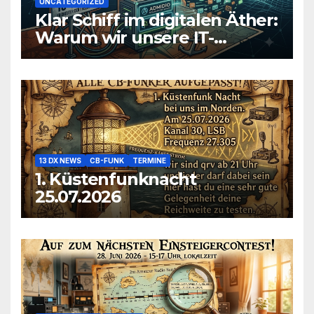
UNCATEGORIZED
Klar Schiff im digitalen Äther:
Warum wir unsere IT-
Infrastruktur konsolidieren
13 DX NEWS
CB-FUNK
TERMINE
1. Küstenfunknacht
25.07.2026