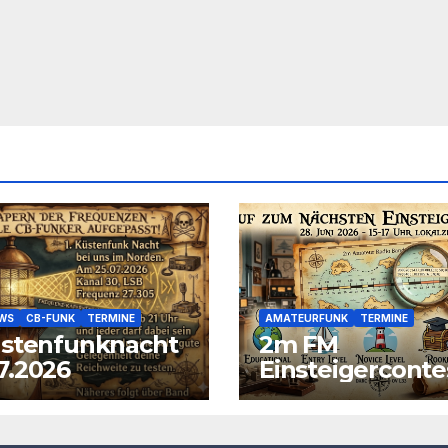
EWS
CB-FUNK
TERMINE
AMATEURFUNK
TERMINE
üstenfunknacht
2m FM
7.2026
Einsteigerconte
am 28.06.2026