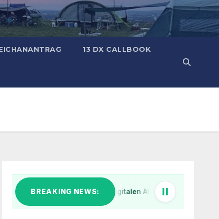
ZEICHANANTRAG
13 DX CALLBOOK
BREAKING NEWS:
Klar Schiff im digitalen Äther: Warum wir unsere IT