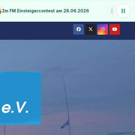
M Einsteigercontest am 28.06.2026
13 DX Song