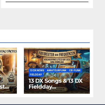
13 DX NEWS
AMATEURFUNK
CB-FUNK
FIELDDAY
13 DX Songs & 13 DX
st
Fieldday
Funksprüche zum
Download