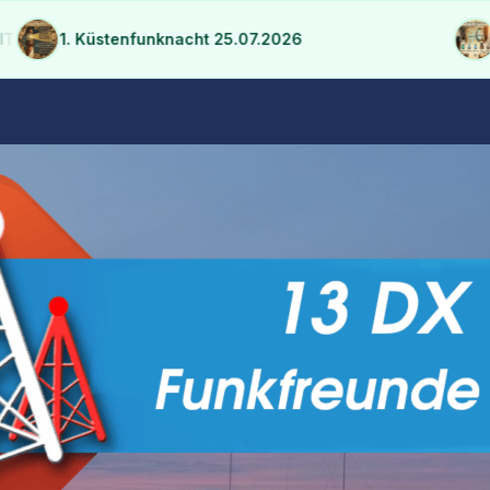
frastruktur konsolidieren
1. Küstenfunknacht 25.07.2026
2m F