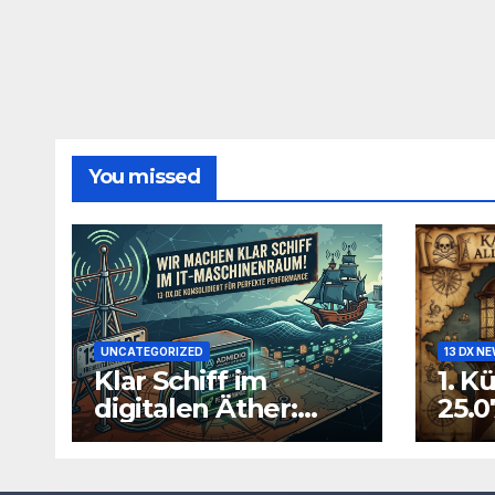
You missed
UNCATEGORIZED
13 DX N
Klar Schiff im
1. K
digitalen Äther:
25.0
Warum wir unsere
IT-Infrastruktur
konsolidieren