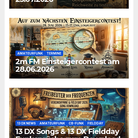
AMATEURFUNK
TERMINE
2m FM Einsteigercontest am
28.06.2026
13 DX NEWS
AMATEURFUNK
CB-FUNK
FIELDDAY
13 DX Songs & 13 DX Fieldday