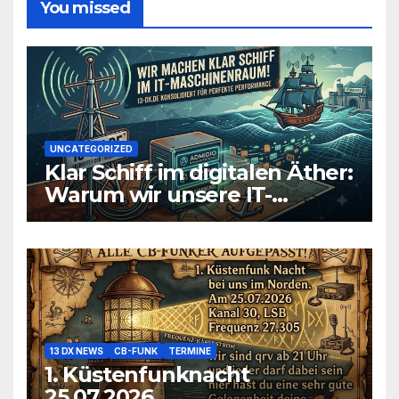
You missed
UNCATEGORIZED
Klar Schiff im digitalen Äther:
Warum wir unsere IT-
Infrastruktur konsolidieren
13 DX NEWS
CB-FUNK
TERMINE
1. Küstenfunknacht
25.07.2026