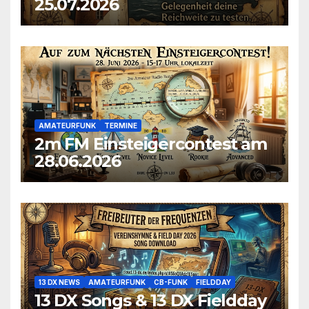
25.07.2026
AMATEURFUNK
TERMINE
2m FM Einsteigercontest am
28.06.2026
13 DX NEWS
AMATEURFUNK
CB-FUNK
FIELDDAY
13 DX Songs & 13 DX Fieldday