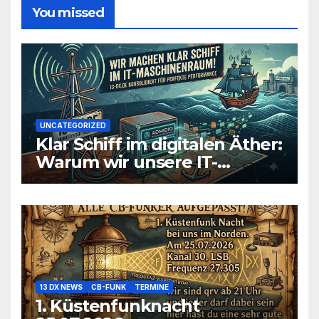
You missed
UNCATEGORIZED
Klar Schiff im digitalen Äther:
Warum wir unsere IT-
Infrastruktur konsolidieren
13 DX NEWS
CB-FUNK
TERMINE
1. Küstenfunknacht