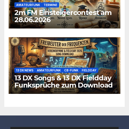
AMATEURFUNK
TERMINE
2m FM Einsteigercontest am
28.06.2026
13 DX NEWS
AMATEURFUNK
CB-FUNK
FIELDDAY
13 DX Songs & 13 DX Fieldday
Funksprüche zum Download