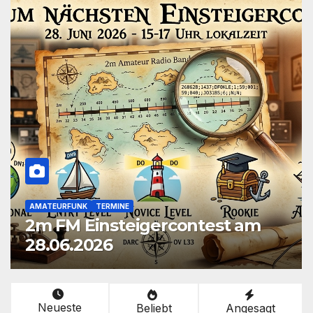
13 DX NEWS
AMATEURFUNK
CB-FUNK
FIELDDAY
13 DX Songs & 13 DX Fieldday
Funksprüche zum Download
Neueste
Beliebt
Angesagt