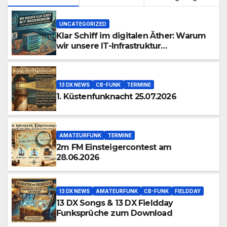
UNCATEGORIZED
Klar Schiff im digitalen Äther: Warum
wir unsere IT-Infrastruktur
konsolidieren
13 DX NEWS
CB-FUNK
TERMINE
1. Küstenfunknacht 25.07.2026
AMATEURFUNK
TERMINE
2m FM Einsteigercontest am
28.06.2026
13 DX NEWS
AMATEURFUNK
CB-FUNK
FIELDDAY
13 DX Songs & 13 DX Fieldday
Funksprüche zum Download