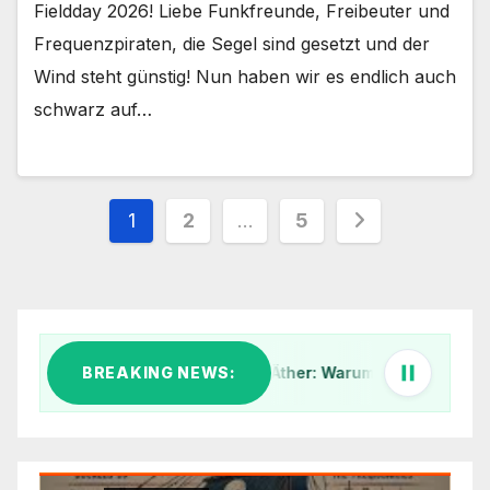
Fieldday 2026! Liebe Funkfreunde, Freibeuter und
Frequenzpiraten, die Segel sind gesetzt und der
Wind steht günstig! Nun haben wir es endlich auch
schwarz auf…
Seitennummerierung
1
2
…
5
der
Beiträge
Klar Schiff im digitalen Äther: Warum wir unsere IT-Infrastruk
BREAKING NEWS:
1. Kü