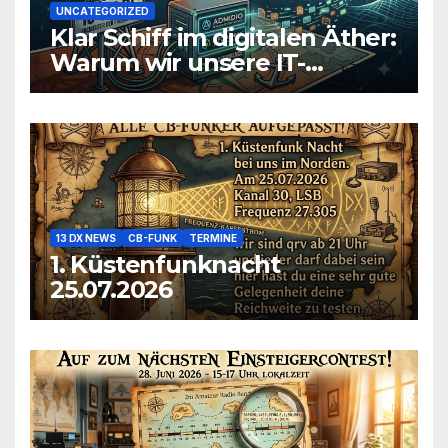
UNCATEGORIZED
Klar Schiff im digitalen Äther:
Warum wir unsere IT-
Infrastruktur konsolidieren
13 DX NEWS
CB-FUNK
TERMINE
1. Küstenfunknacht
25.07.2026